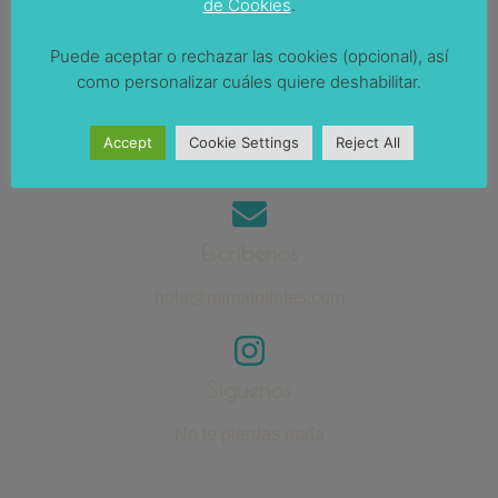
de Cookies
.
C/ Baldomer Solà 19 | Badalona
Puede aceptar o rechazar las cookies (opcional), así
como personalizar cuáles quiere deshabilitar.
Escribe o llámanos
Accept
Cookie Settings
Reject All
+34 647 654 128
Escríbenos
hola@mimatpilates.com
Síguenos
No te pierdas nada