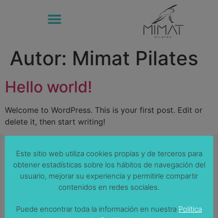
Autor:
Mimat Pilates
Hello world!
Welcome to WordPress. This is your first post. Edit or
delete it, then start writing!
Este sitio web utiliza cookies propias y de terceros para
obtener estadísticas sobre los hábitos de navegación del
usuario, mejorar su experiencia y permitirle compartir
Visítanos
contenidos en redes sociales.
Av. dels Vents, 70 | Badalona
Puede encontrar toda la información en nuestra
Política
o